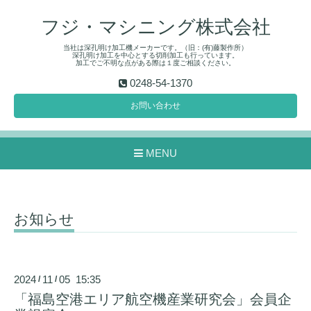
フジ・マシニング株式会社
当社は深孔明け加工機メーカーです。（旧：(有)藤製作所）
深孔明け加工を中心とする切削加工も行っています。
加工でご不明な点がある際は１度ご相談ください。
0248-54-1370
お問い合わせ
MENU
お知らせ
2024
11
05 15:35
/
/
「福島空港エリア航空機産業研究会」会員企