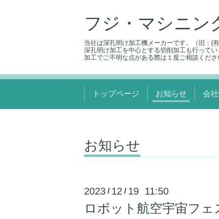
フジ・マシニン
当社は深孔明け加工機メーカーです。（旧：(有
深孔明け加工を中心とする切削加工も行ってい
加工でご不明な点がある際は１度ご相談くださ
トップページ
お知らせ
会社
お知らせ
2023
12
19 11:50
/
/
ロボット航空宇宙フェス