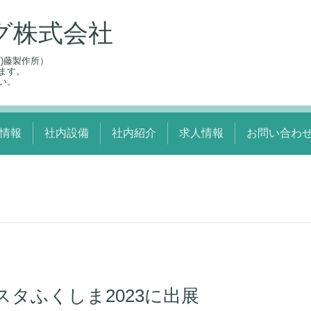
グ株式会社
)藤製作所）
ます。
い。
情報
社内設備
社内紹介
求人情報
お問い合わ
タふくしま2023に出展