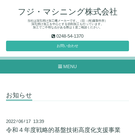
フジ・マシニング株式会社
当社は深孔明け加工機メーカーです。（旧：(有)藤製作所）
深孔明け加工を中心とする切削加工も行っています。
加工でご不明な点がある際は１度ご相談ください。
0248-54-1370
お問い合わせ
MENU
お知らせ
2022
06
17 13:39
/
/
令和４年度戦略的基盤技術高度化支援事業