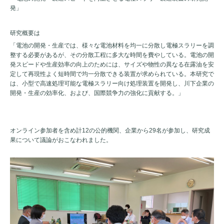
発」
研究概要は
「電池の開発・生産では、様々な電池材料を均一に分散し電極スラリーを調
整する必要があるが、その分散工程に多大な時間を費やしている。電池の開
発スピードや生産効率の向上のためには、サイズや物性の異なる在露油を安
定して再現性よく短時間で均一分散できる装置が求められている。本研究で
は、小型で高速処理可能な電極スラリー向け処理装置を開発し、川下企業の
開発・生産の効率化、および、国際競争力の強化に貢献する。」
オンライン参加者を含め計
12
の公的機関、企業から
29
名が参加し、研究成
果について議論がおこなわれました。